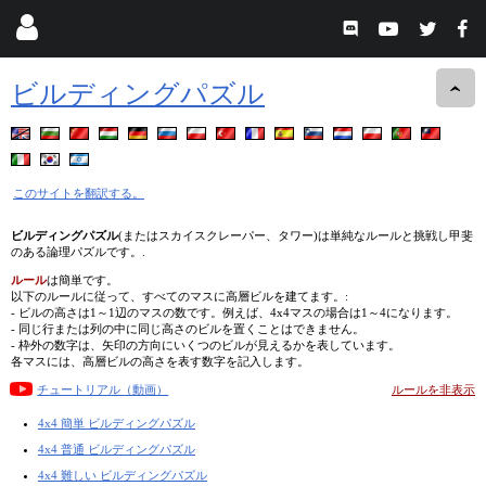
ビルディングパズル
このサイトを翻訳する。
ビルディングパズル
(またはスカイスクレーパー、タワー)は単純なルールと挑戦し甲斐
のある論理パズルです。.
ルール
は簡単です。
以下のルールに従って、すべてのマスに高層ビルを建てます。:
- ビルの高さは1～1辺のマスの数です。例えば、4x4マスの場合は1～4になります。
- 同じ行または列の中に同じ高さのビルを置くことはできません。
- 枠外の数字は、矢印の方向にいくつのビルが見えるかを表しています。
各マスには、高層ビルの高さを表す数字を記入します。
チュートリアル（動画）
ルールを非表示
4x4 簡単 ビルディングパズル
4x4 普通 ビルディングパズル
4x4 難しい ビルディングパズル