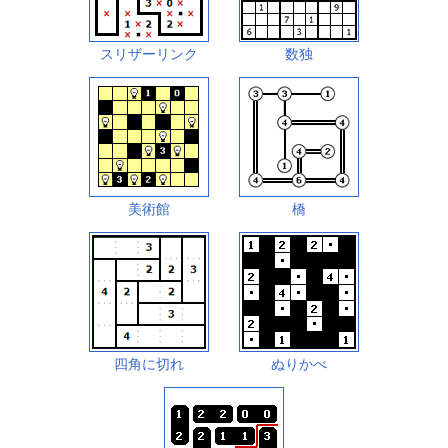
スリザーリンク
数独
美術館
橋
四角に切れ
ぬりかべ