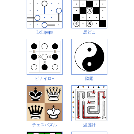
Lollipops
黒どこ
ビナイロ+
陰陽
チェスパズル
温度計